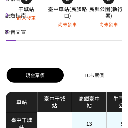
干城站
臺中車站(民族路
民興公園(執行分
旅遊指南
口)
署)
尚未發車
尚未發車
尚未發車
影音文宣
票價資訊
現金票價
IC卡票價
臺中干城
高鐵臺中
牛耳
車站
站
站
公
臺中干城
13
51
站