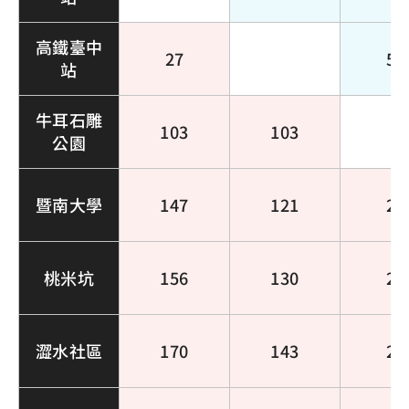
高鐵臺中
27
51
站
牛耳石雕
103
103
公園
暨南大學
147
121
25
桃米坑
156
130
25
澀水社區
170
143
26