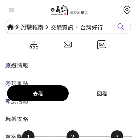
旅遊指南
交通資訊
台灣好行
6670F路線
旅遊情報
公車即時動態
好玩景點
去程
回程
年度活動
玩樂攻略
食宿購
1
2
3