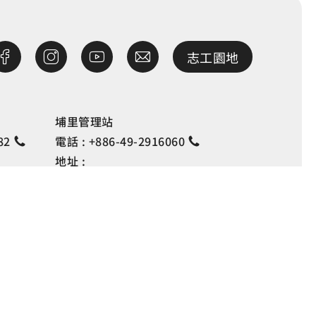
志工園地
埔里管理站
82
電話 :
+886-49-2916060
地址 :
巷127
南投縣埔里鎮中山路4段191號
開放宣告
資訊安全宣告