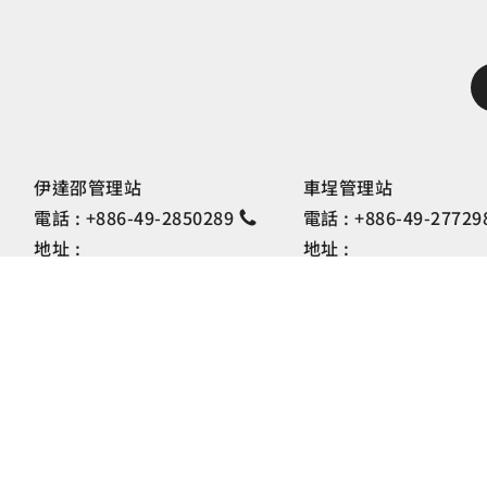
伊達邵管理站
車埕管理站
電話 :
+886-49-2850289
電話 :
+886-49-27729
地址 :
地址 :
南投縣魚池鄉日月村文化街127
南投縣水里鄉車埕村民權
號
號
隱私權政策
網站資料
理處 版權所有