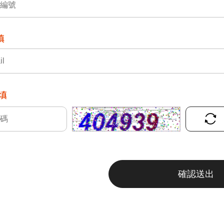
填
填
確認送出