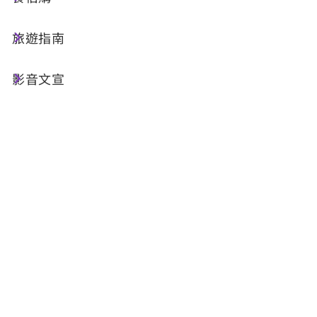
旅遊指南
今天天氣
降雨機率
影音文宣
25°C
70%
空氣品質
紫外線
30 良好
高量級
明晨日出
明晚日落
05:30
18:34
資料來源：交通部中央氣象署
景點介紹