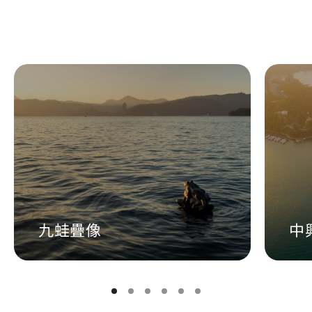
更多即時影像
九蛙疊像
中