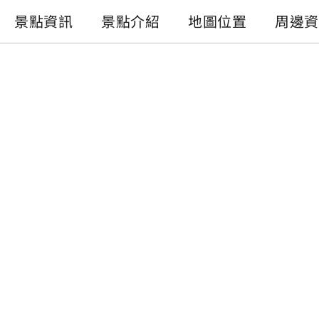
景點資訊
景點介紹
地圖位置
周邊資
景點資訊
電話 :
+886-49-2850660
地址 :
南投縣魚池鄉日月村文化街127號2樓
開放時間 :