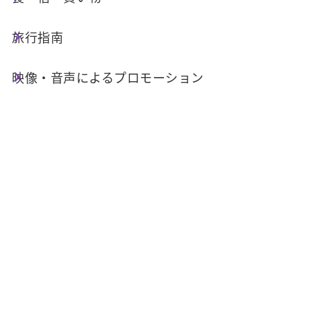
禁止区域に指定される予定です。
旅行指南
ドローンの操縦に関する詳細は公式ウェブサイト
をご参照ください
映像・音声によるプロモーション
。本区域ではドローンの運用は「
民用航空法
」の
無人航空機に関する規定が適用され、緑色エリア
では飛行が許可されますが、7か所の赤色エリア
では許可なくドローンを操作することは禁止され
ています。
イベント詳細