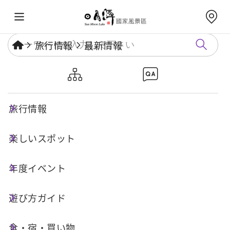
旅行情報
最新情報
日月潭国家風景区における7か
所のドローン飛行禁止区域
旅行情報
楽しいスポット
公開日：
2025-03-21
航行禁止の通知
年度イベント
日月潭の向山ビジターセンター隣にある「婚紗広
遊び方ガイド
場」は、人が多く集まるエリアであるため、「民
用航空法」の関連規定に基づき、ドローンの飛行
食・宿・買い物