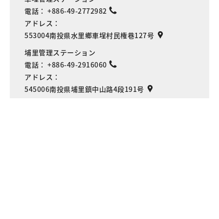
電話：
+886-49-2772982
アドレス：
553004南投県水里鄉車埕村民権巷127号
埔里管理ステーション
電話：
+886-49-2916060
Language
アドレス：
545006南投県埔里鎮中山路4段191号
Copyright © 交通部観光署日月潭国家風景区
管理処 全著作権所有
プライバシーの保護について
GWOIA
情報に関する安全政策