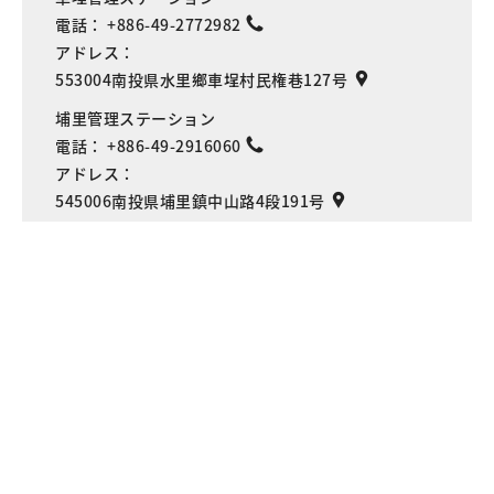
電話：
+886-49-2772982
アドレス：
553004南投県水里鄉車埕村民権巷127号
埔里管理ステーション
電話：
+886-49-2916060
Language
アドレス：
545006南投県埔里鎮中山路4段191号
Copyright © 交通部観光署日月潭国家風景区
管理処 全著作権所有
プライバシーの保護について
GWOIA
情報に関する安全政策