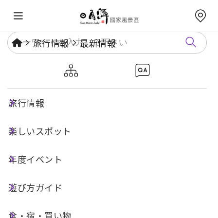
旅行情報
最新情報
日月潭国家風景区における7か
所のドローン飛行禁止区域
旅行情報
楽しいスポット
公開日：
2025-03-21
航行禁止の通知
年度イベント
日月潭の向山ビジターセンター隣にある「婚紗広
遊び方ガイド
場」は、人が多く集まるエリアであるため、「民
用航空法」の関連規定に基づき、ドローンの飛行
食・宿・買い物