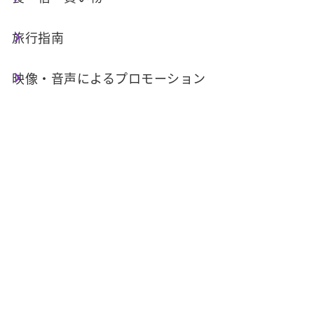
禁止区域に指定される予定です。
旅行指南
ドローンの操縦に関する詳細は公式ウェブサイト
をご参照ください
映像・音声によるプロモーション
。本区域ではドローンの運用は「
民用航空法
」の
無人航空機に関する規定が適用され、緑色エリア
では飛行が許可されますが、7か所の赤色エリア
では許可なくドローンを操作することは禁止され
ています。
イベント詳細