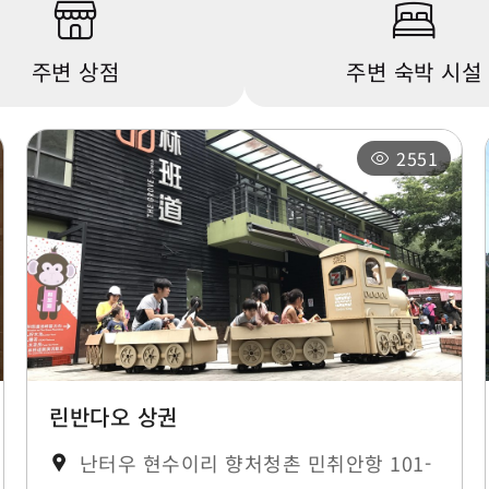
주변 상점
주변 숙박 시설
2551
린반다오 상권
난터우 현수이리 향처청촌 민취안항 101-