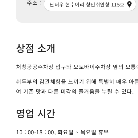
주소 :
난터우 현수이리 향민취안항 115호
상점 소개
처청공공주차장 입구와 오토바이주차장 옆의 모퉁이
취두부의 감관체험을 느끼기 위해 특별히 매우 아름
여 기존 맛과 다른 미각의 즐거움을 누릴 수 있다.
영업 시간
10 : 00-18 : 00, 화요일 ~ 목요일 휴무