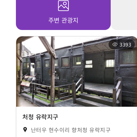
주변 관광지
3393
처청 유락지구
난터우 현수이리 향처청 유락지구