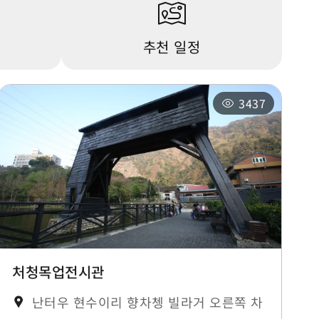
추천 일정
3437
처청목업전시관
난터우 현수이리 향차쳉 빌라거 오른쪽 차