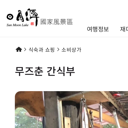
여행정보
재
식숙과 쇼핑
소비상가
무즈춘 간식부