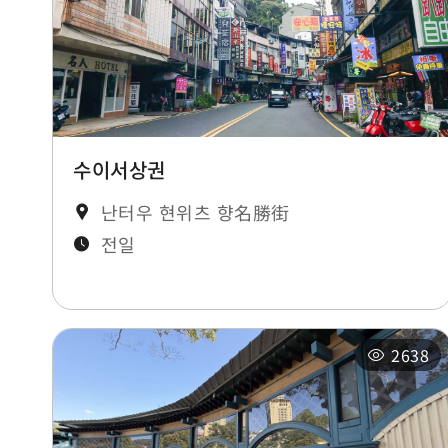
수이서상권
난터우 현위츠 향名勝街
전일
2638