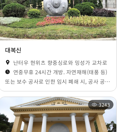
대복신
난터우 현위츠 향중싱로와 밍성가 교차로
연중무휴 24시간 개방. 자연재해(태풍 등)
또는 보수 공사로 인한 임시 폐쇄 시, 공사 공지
에 안내됩니다.
3243