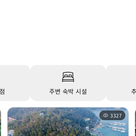
상점
주변 숙박 시설
추
3327