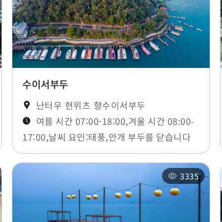
수이서부두
난터우 현위츠 향수이서부두
여름 시간 07:00-18:00,겨울 시간 08:00-
17:00,날씨 요인:태풍,안개 부두를 닫습니다
3335