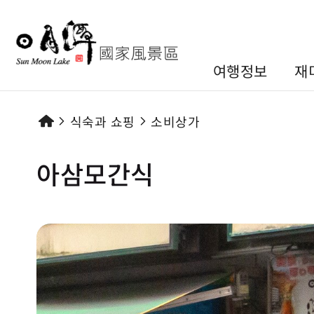
여행정보
재
식숙과 쇼핑
소비상가
아삼모간식