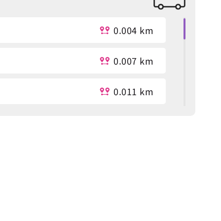
0.004 km
0.007 km
0.011 km
n
0.019 km
0.24 km
0.248 km
dministration
0.363 km