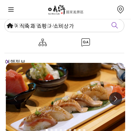
식숙과 쇼핑
소비상가
뉴얼예술휴가촌
여행정보
재미있는 관광지
연례행사
놀거리 가이드
식숙과 쇼핑