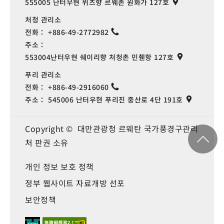
Pingziding
0.421 km
555005 난터우현 위츠향 르웨촌 원화가 127호
처청 관리소
Pingding
0.422 km
전화：
+886-49-2772982
주소：
553004난터우현 쉐이리향 처청촌 민췐항 127호
Pingding
0.423 km
푸리 관리소
전화：
+886-49-2916060
Ailan Bridge
0.424 km
주소：
545006 난터우현 푸리진 중산로 4단 191호
Ailan Bridge
0.424 km
Copyright © 대만관광청 르웨탄 국가풍경구관리
처 판권 소유
Ailan Bridge
0.424 km
개인 정보 보호 정책
정부 웹사이트 자료개방 선포
Ailan Bridge
0.424 km
보안정책