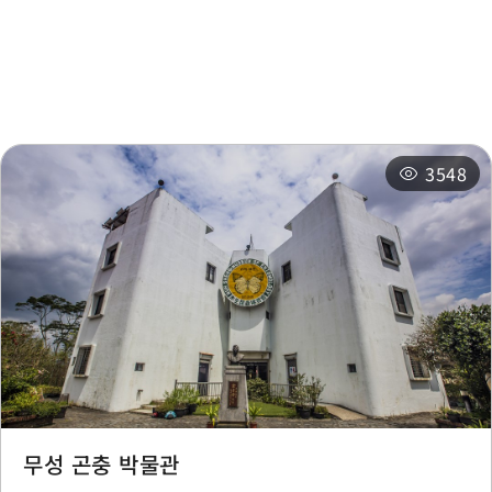
New Era Sculpture
0.205
주변 관광지
주변 상점
Park
km
주변 숙박 시설
추천 일정
New Era Sculpture
0.206
Park
km
3548
New Era Sculpture
0.207
Park
km
Nancun Village
0.375 km
Nancun Village
0.375 km
Nancun Village
0.38 km
무성 곤충 박물관