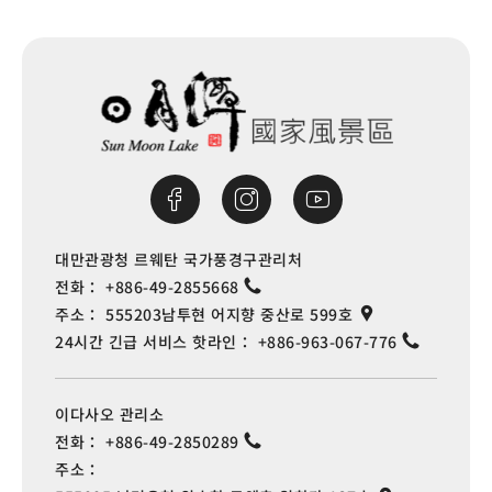
Ailan Bridge
0.41 km
Ailan Bridge
0.41 km
Ailan Bridge
0.41 km
Ailan Bridge
0.41 km
대만관광청 르웨탄 국가풍경구관리처
전화：
+886-49-2855668
Pingding
0.411 km
주소：
555203남투현 어지향 중산로 599호
24시간 긴급 서비스 핫라인：
+886-963-067-776
Pingziding
0.418 km
이다사오 관리소
Ailan Bridge
0.419 km
전화：
+886-49-2850289
주소：