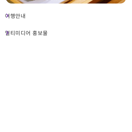
여행안내
상점 정보
멀티미디어 홍보물
기본 정보
전화번호 :
+886-49-2912248
주소 :
난터우 현푸리 진중산로 4단 1호
관련 사이트 :
공식 웹사이트
FB