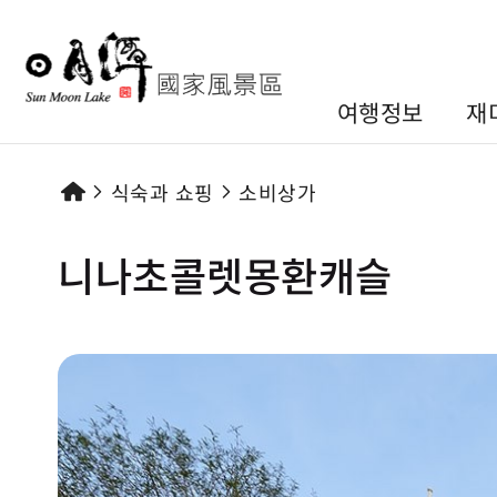
여행정보
재
식숙과 쇼핑
소비상가
니나초콜렛몽환캐슬