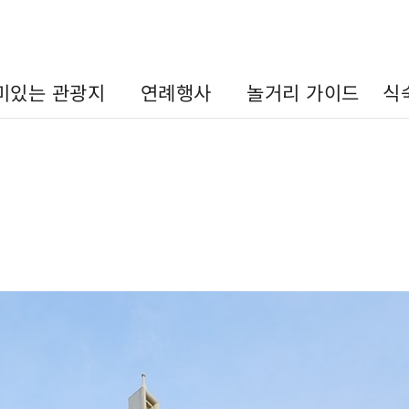
미있는 관광지
연례행사
놀거리 가이드
식