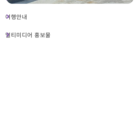
여행안내
상점 정보
멀티미디어 홍보물
전화번호 :
+886-905-889166
주소 :
난터우 현위츠 향터우서촌 핑허항 1-66호
관련 사이트 :
공식 웹사이트
FB