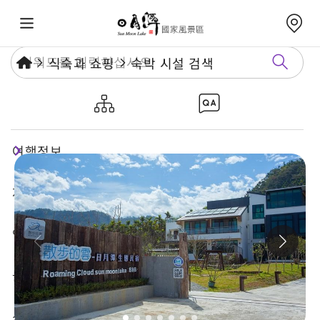
식숙과 쇼핑
숙박 시설 검색
산책하는 구름-르웨탄 생태민박
여행정보
재미있는 관광지
연례행사
놀거리 가이드
식숙과 쇼핑