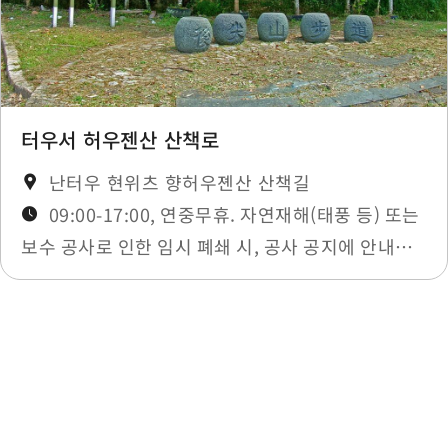
터우서 허우젠산 산책로
난터우 현위츠 향허우졘산 산책길
09:00-17:00, 연중무휴. 자연재해(태풍 등) 또는
보수 공사로 인한 임시 폐쇄 시, 공사 공지에 안내됩
니다.
최종 수정일：2026-02-12