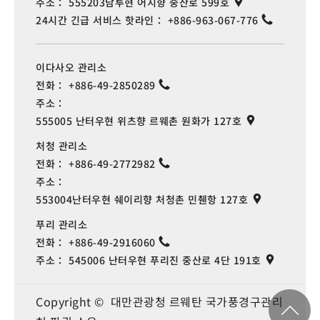
주소：
555203남투현 어지향 중산로 599호
24시간 긴급 서비스 핫라인：
+886-963-067-776
이다사오 관리소
전화：
+886-49-2850289
주소：
555005 난터우현 위츠향 르웨촌 원화가 127호
처청 관리소
전화：
+886-49-2772982
주소：
553004난터우현 쉐이리향 처청촌 민췐항 127호
푸리 관리소
전화：
+886-49-2916060
주소：
545006 난터우현 푸리진 중산로 4단 191호
Copyright © 대만관광청 르웨탄 국가풍경구관리