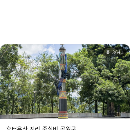
주변 관광지
주변 상점
주변 숙박 시설
추천 일정
3641
후터우산 지리 중심비 공원구