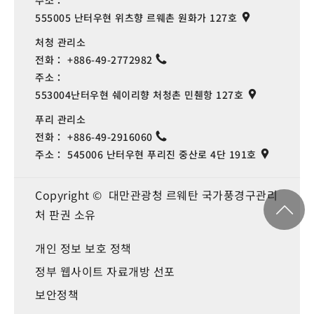
주소：
555005 난터우현 위츠향 르웨촌 원화가 127호
처청 관리소
전화：
+886-49-2772982
주소：
553004난터우현 쉐이리향 처청촌 민췐항 127호
푸리 관리소
전화：
+886-49-2916060
주소：
545006 난터우현 푸리진 중산로 4단 191호
Copyright © 대만관광청 르웨탄 국가풍경구관리
처 판권 소유
개인 정보 보호 정책
정부 웹사이트 자료개방 선포
보안정책