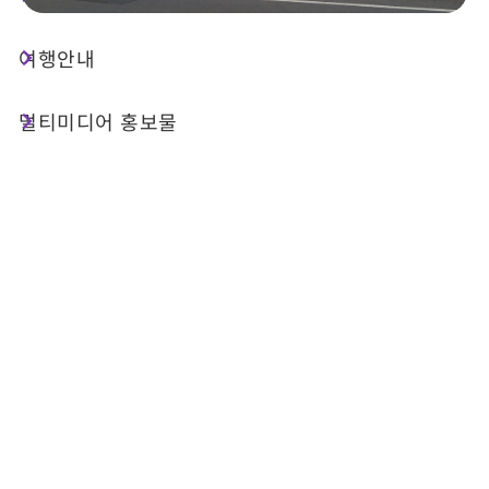
여행안내
상점 정보
멀티미디어 홍보물
전화번호 :
+886-49-2997848
주소 :
난터우 현푸리 진중산로 1단 176호
Email :
taii.mis@msa.hinet.net
관련 사이트 :