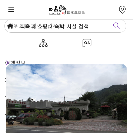
식숙과 쇼핑
숙박 시설 검색
타이이 펑화훼관(레저농장)
여행정보
재미있는 관광지
연례행사
놀거리 가이드
식숙과 쇼핑