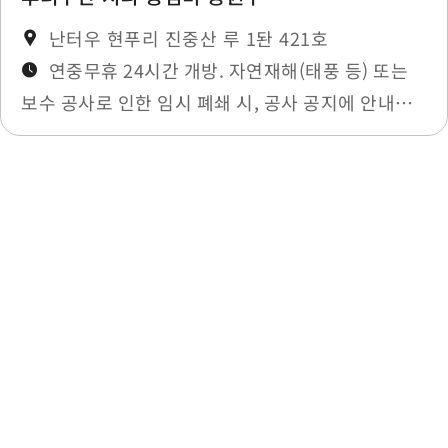
난터우 현푸리 진중산 루 1돤 421호
연중무휴 24시간 개방. 자연재해(태풍 등) 또는
보수 공사로 인한 임시 폐쇄 시, 공사 공지에 안내됩
니다.
최종 수정일：2025-11-27
목록으로