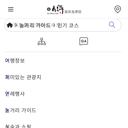
놀거리 가이드
인기 코스
르웨탄 관광선 무장애 1일 여행
여행정보
1 일 투어
무장애여행
재미있는 관광지
코스 특징
연례행사
놀거리 가이드
르웨탄에서 무장애 1일 여행을 떠나 보세요! 즐거운
타이완 여행 르웨탄 노선(사전에 무장애 차량 운행
식숙과 쇼핑