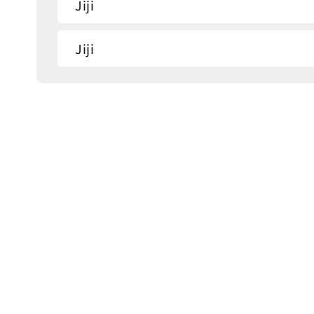
Jiji
Jiji
Jiji
Jiji
Police District
Police District
Police District(Jiji)
Market