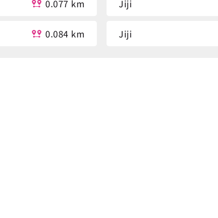
0.077 km
Jiji
0.084 km
Jiji
0.087 km
Jiji
0.087 km
Police District
0.279 km
Police District(Jiji)
0.291 km
Police District
0.292 km
Market
0.319 km
Market