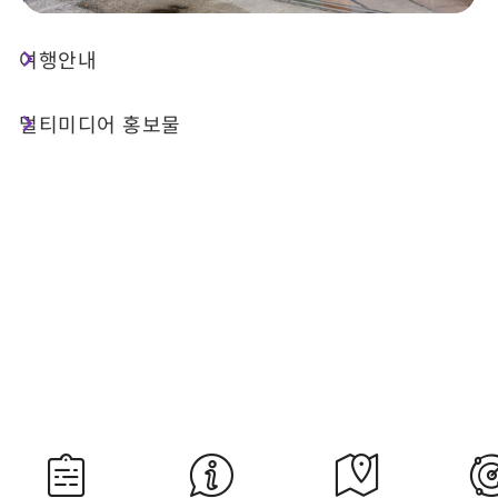
여행안내
오늘 날씨
강수 확률
26°C
60%
멀티미디어 홍보물
대기질 (AQI)
紫外線
24 좋음
내일 일출
내일 일몰
05:30
18:34
자료 출처：교통부 중앙기상서