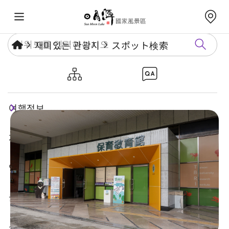
재미있는 관광지
スポット検索
특유생물연구보육센터
여행정보
재미있는 관광지
연례행사
놀거리 가이드
식숙과 쇼핑