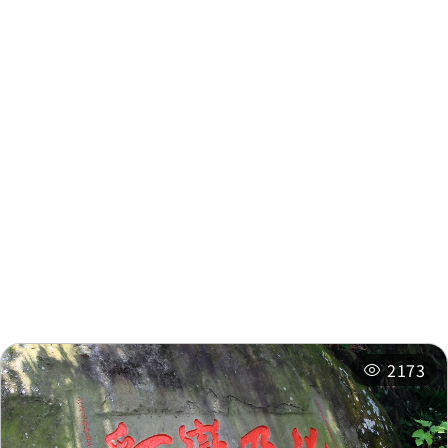
Endemic Species
0.143
Research Institute
km
Chaiqiaotou
0.222 km
주변 정보
Chaiqiaotou
0.223 km
주변 관광지
주변 상점
Chaiqiaotou
0.415 km
주변 숙박 시설
추천 일정
Yongchang Village
0.432 km
2173
Yongchang Village
0.432 km
Yongchang Village
0.455 km