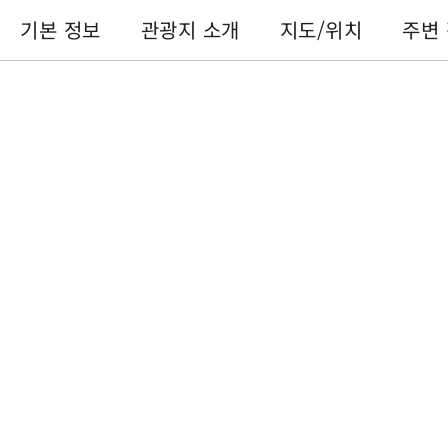
기본 정보
관광지 소개
지도/위치
주변
기본 정보
전화번호 :
+886-49-2761331
주소 :
난터우 현지지 진민성둥로1호
이용 시간 :