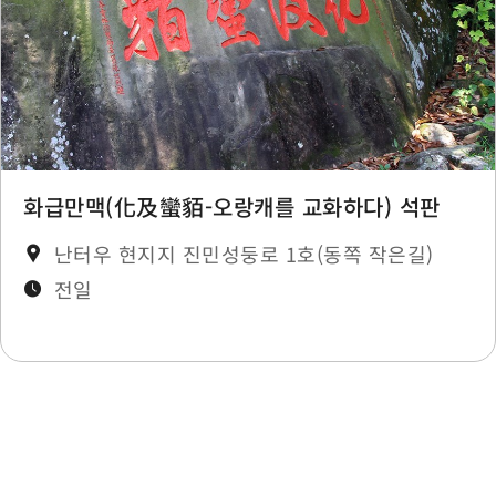
Yongchang Village
0.455 km
화급만맥(化及蠻貊-오랑캐를 교화하다) 석판
난터우 현지지 진민성둥로 1호(동쪽 작은길)
전일
최종 수정일：2025-11-14