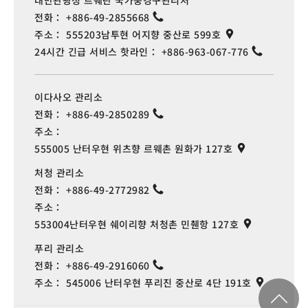
대만관광청 르웨탄 국가풍경구관리처
전화：
+886-49-2855668
주소：
555203남투현 어지향 중산로 599호
24시간 긴급 서비스 핫라인：
+886-963-067-776
이다사오 관리소
전화：
+886-49-2850289
주소：
555005 난터우현 위츠향 르웨촌 원화가 127호
처청 관리소
전화：
+886-49-2772982
주소：
553004난터우현 쉐이리향 처청촌 민췐항 127호
푸리 관리소
전화：
+886-49-2916060
주소：
545006 난터우현 푸리진 중산로 4단 191호