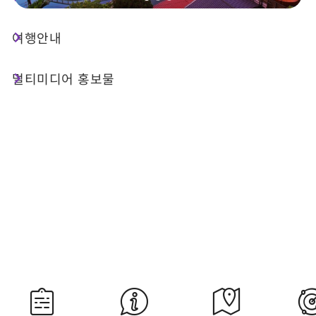
여행안내
오늘 날씨
강수 확률
23°C
70%
멀티미디어 홍보물
대기질 (AQI)
紫外線
20 좋음
내일 일출
내일 일몰
05:30
18:34
자료 출처：교통부 중앙기상서