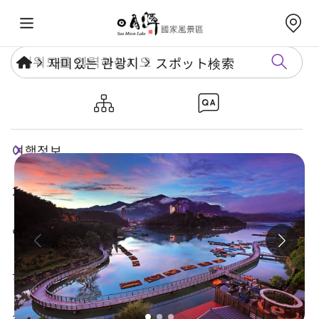
재미있는 관광지
スポット検索
샹산 자전거길
여행정보
재미있는 관광지
연례행사
놀거리 가이드
식숙과 쇼핑