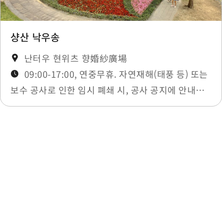
샹산 낙우송
난터우 현위츠 향婚紗廣場
09:00-17:00, 연중무휴. 자연재해(태풍 등) 또는
보수 공사로 인한 임시 폐쇄 시, 공사 공지에 안내됩
니다.
최종 수정일：2025-12-03
목록으로