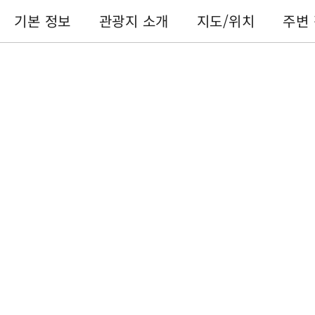
기본 정보
관광지 소개
지도/위치
주변
기본 정보
전화번호 :
+886-49-2855668
주소 :
난터우 현위츠 향샹산 자전거길
이용 시간 :