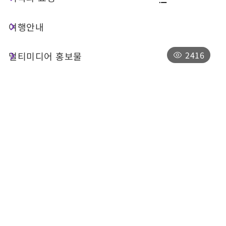
여행안내
총 90 건
2416
멀티미디어 홍보물
수이서패
난터우 현위츠 향수이서패
09:00-17:00, 연중무휴. 자연재해(태풍 등)