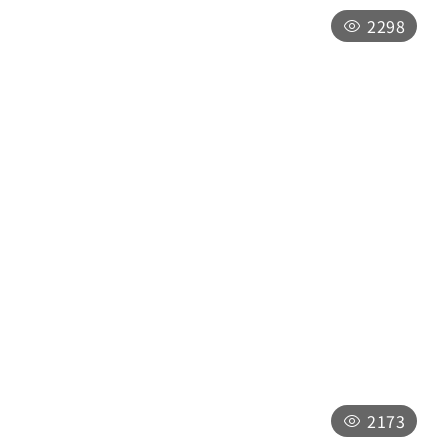
2298
타이순랑교
난터우 현지지 진타이순랑교
전일
2173