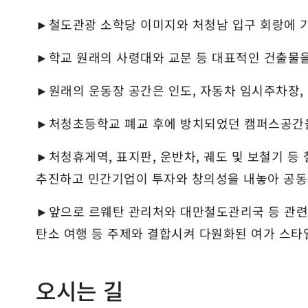
►철도관광 소학당 이미지와 처청남 입구 회랑에 
►학교 원래의 사령대와 교문 등 대표적인 건출물
►원래의 운동장 공간은 인도, 자동차 임시주차장,
►처청초등학교 폐교 후에 방치되었던 캠퍼스공간
►처청휴게역, 표지판, 운반차, 궤도 및 보철기
추진하고 민간기업이 투자와 창의성을 내놓아 공동
►앞으로 르웨탄 관리처와 대만철도관리국 등 관련
탄소 여행 등 주제와 결합시켜 다원화된 여가 스타일
오시는 길