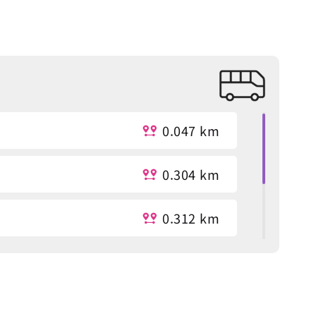
0.047 km
0.304 km
0.312 km
ory
0.453 km
ory
0.488 km