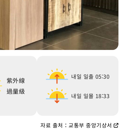
내일 일출
05:30
紫外線
過量級
내일 일몰
18:33
자료 출처：교통부 중앙기상서