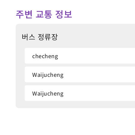
주변 교통 정보
버스 정류장
checheng
Waijucheng
Waijucheng
Zhenchang Wood Factory
Zhenchang Wood Factory