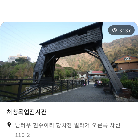
주변 숙박 시설
추천 일정
3437
처청목업전시관
난터우 현수이리 향차쳉 빌라거 오른쪽 차선
110-2