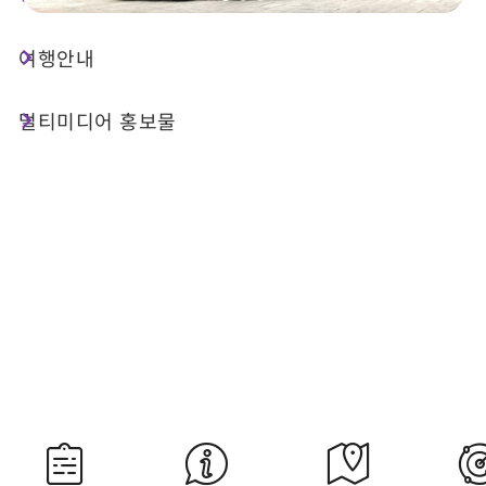
여행안내
오늘 날씨
강수 확률
25°C
80%
멀티미디어 홍보물
대기질 (AQI)
紫外線
39 좋음
내일 일출
내일 일몰
05:29
18:34
자료 출처：교통부 중앙기상서