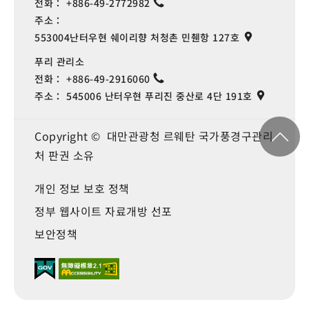
전화：
+886-49-2772982
주소：
553004난터우현 쉐이리향 처청촌 민췐항 127호
푸리 관리소
전화：
+886-49-2916060
주소：
545006 난터우현 푸리진 중산로 4단 191호
Copyright © 대만관광청 르웨탄 국가풍경구관리
처 판권 소유
개인 정보 보호 정책
정부 웹사이트 자료개방 선포
보안정책
Language