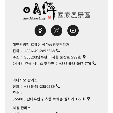
대만관광청 르웨탄 국가풍경구관리처
전화：
+886-49-2855668
주소：
555203남투현 어지향 중산로 599호
24시간 긴급 서비스 핫라인：
+886-963-067-776
이다사오 관리소
전화：
+886-49-2850289
주소：
555005 난터우현 위츠향 르웨촌 원화가 127호
처청 관리소