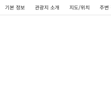
기본 정보
관광지 소개
지도/위치
주변
기본 정보
전화번호 :
+886-49-2775976
주소 :
난터우 현수이리 향처청촌 민취안항 101-5호
이용 시간 :