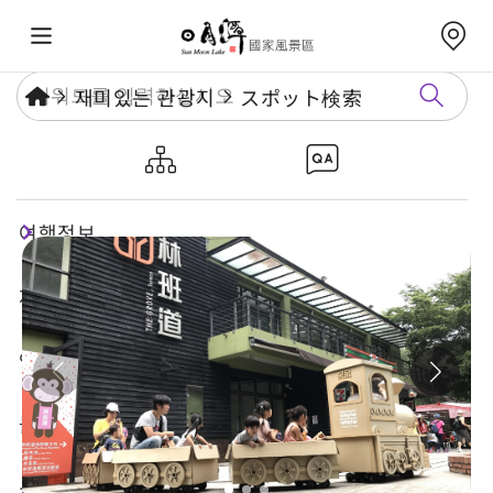
재미있는 관광지
スポット検索
린반다오 상권
여행정보
재미있는 관광지
연례행사
놀거리 가이드
식숙과 쇼핑