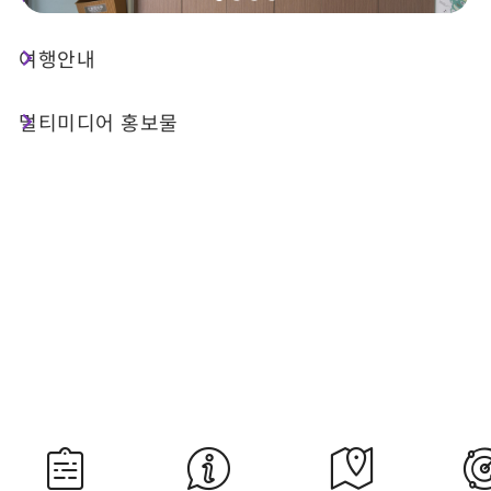
여행안내
오늘 날씨
강수 확률
25°C
50%
멀티미디어 홍보물
대기질 (AQI)
紫外線
56 보통
내일 일출
내일 일몰
05:29
18:35
자료 출처：교통부 중앙기상서