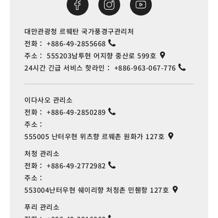
대만관광청 르웨탄 국가풍경구관리처
전화：
+886-49-2855668
주소：
555203남투현 어지향 중산로 599호
24시간 긴급 서비스 핫라인：
+886-963-067-776
이다사오 관리소
전화：
+886-49-2850289
주소：
555005 난터우현 위츠향 르웨촌 원화가 127호
처청 관리소
전화：
+886-49-2772982
주소：
553004난터우현 쉐이리향 처청촌 민췐항 127호
푸리 관리소