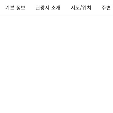
기본 정보
관광지 소개
지도/위치
주변
기본 정보
전화번호 :
+886-49-2916060
주소 :
난터우 현푸리 진푸리 여행객센터
이용 시간 :