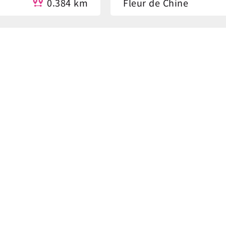
0.384 km
Fleur de Chine
0.431 km
Kongqiaoyuan