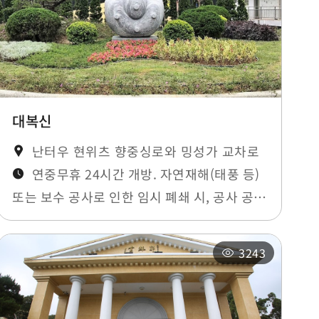
대복신
난터우 현위츠 향중싱로와 밍성가 교차로
연중무휴 24시간 개방. 자연재해(태풍 등)
또는 보수 공사로 인한 임시 폐쇄 시, 공사 공지
에 안내됩니다.
3243