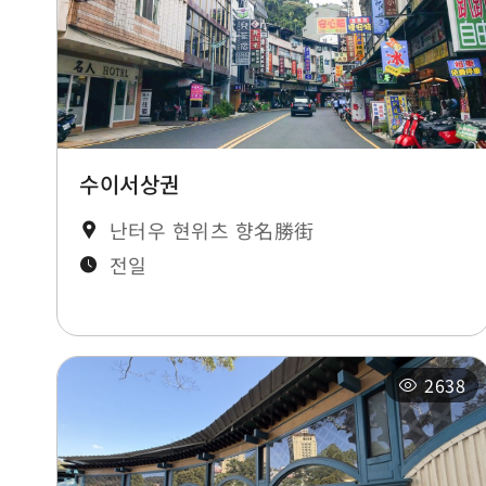
수이서상권
난터우 현위츠 향名勝街
전일
2638