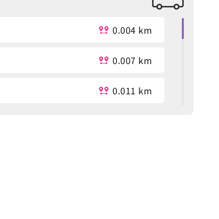
0.004 km
0.007 km
0.011 km
n
0.019 km
0.24 km
0.248 km
dministration
0.363 km