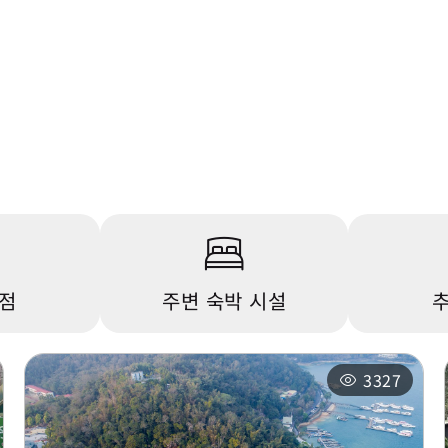
상점
주변 숙박 시설
추
3327