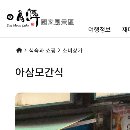
여행정보
재
식숙과 쇼핑
소비상가
아삼모간식