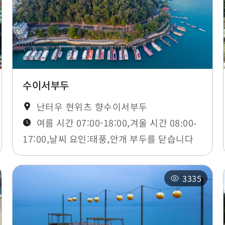
수이서부두
난터우 현위츠 향수이서부두
여름 시간 07:00-18:00,겨울 시간 08:00-
17:00,날씨 요인:태풍,안개 부두를 닫습니다
3335