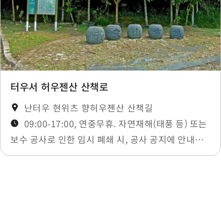
터우서 허우젠산 산책로
난터우 현위츠 향허우졘산 산책길
09:00-17:00, 연중무휴. 자연재해(태풍 등) 또는
보수 공사로 인한 임시 폐쇄 시, 공사 공지에 안내됩
니다.
최종 수정일：2025-12-03