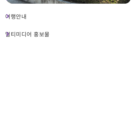
여행안내
상점 정보
멀티미디어 홍보물
기본 정보
전화번호 :
+886-905-889166
주소 :
난터우 현위츠 향터우서촌 핑허항 1-66호
관련 시설