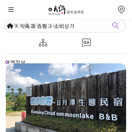
식숙과 쇼핑
소비상가
산책하는 구름-르웨탄 생태민박
여행정보
재미있는 관광지
연례행사
놀거리 가이드
식숙과 쇼핑