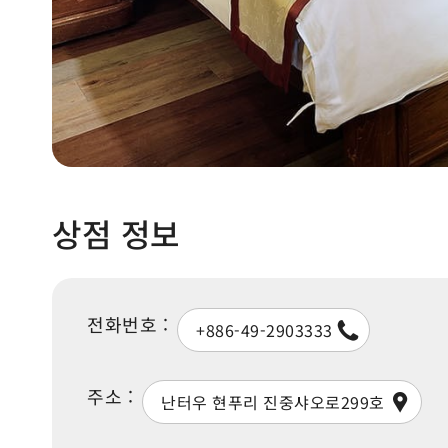
상점 정보
전화번호 :
+886-49-2903333
주소 :
난터우 현푸리 진중샤오로299호