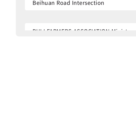
Beihuan Road Intersection
PULI FARMERS ASSOCIATION Ministry 
Supply and Ma