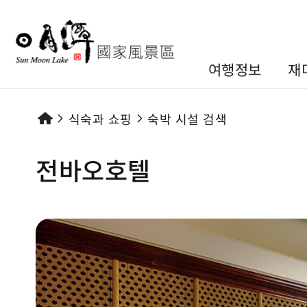
여행정보
재
식숙과 쇼핑
숙박 시설 검색
전바오호텔