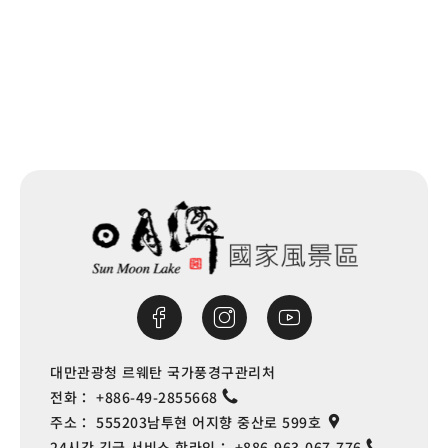
다음
대만관광청 르웨탄 국가풍경구관리처
전화：
+886-49-2855668
주소：
555203남투현 어지향 중산로 599호
24시간 긴급 서비스 핫라인：
+886-963-067-776