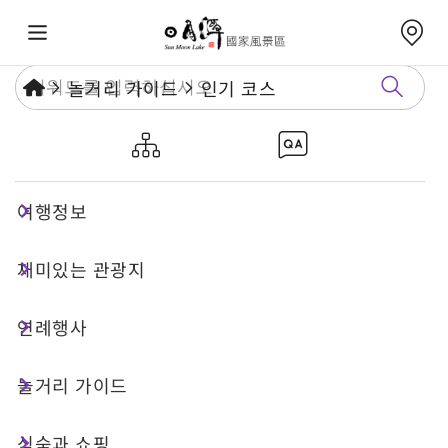
놀거리 가이드
인기 코스
길을 따라 배와 자전거로 누비는
르웨탄 ― 흰사슴이 길을 인도하는
여행정보
르웨탄 도전 여행
재미있는 관광지
연례행사
1 일 투어
체험여행
놀거리 가이드
코스 특징
식숙과 쇼핑