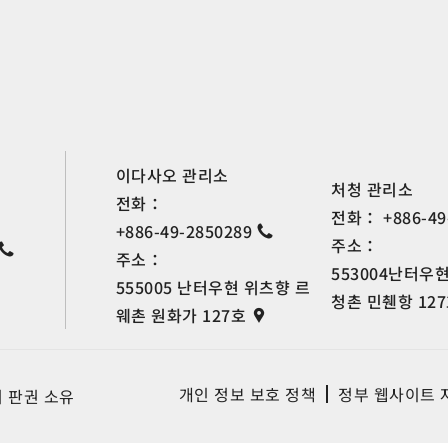
이다사오 관리소
처청 관리소
전화：
전화：
+886-49
+886-49-2850289
주소：
주소：
553004난터우
555005 난터우현 위츠향 르
청촌 민췐항 12
웨촌 원화가 127호
개인 정보 보호 정책
정부 웹사이트 
처 판권 소유