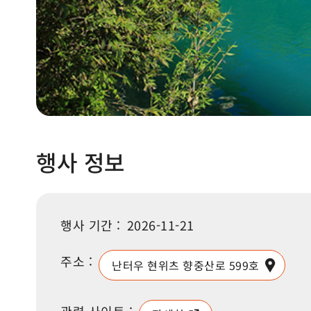
행사 정보
행사 기간 :
2026-11-21
주소 :
난터우 현위츠 향중산로 599호