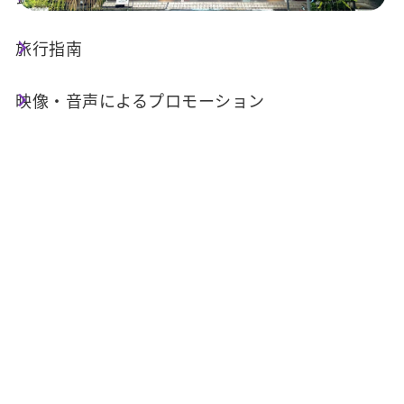
旅行指南
出版物基本情報
映像・音声によるプロモーション
名稱 :
借問站-集集駅
発行機関 :
交通部観光署日月潭国家風景区管理処
添付ファイル
ファイル名