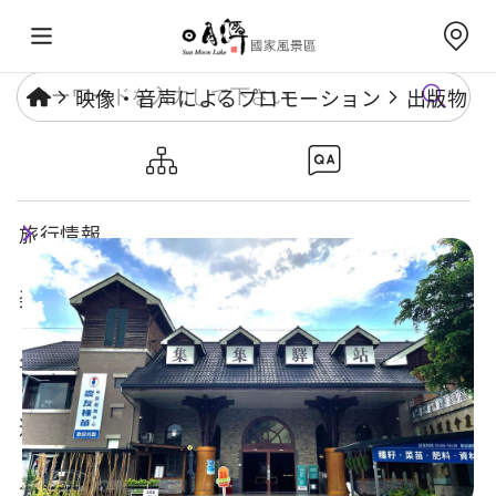
映像・音声によるプロモーション
出版物
借問站-集集駅
旅行情報
楽しいスポット
年度イベント
遊び方ガイド
食・宿・買い物