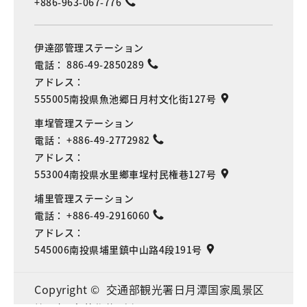
+886-963-067-776
伊達邵管理ステーション
電話：
886-49-2850289
アドレス：
555005南投県魚池郷日月村文化街127号
車埕管理ステーション
電話：
+886-49-2772982
アドレス：
553004南投県水里鄉車埕村民権巷127号
埔里管理ステーション
電話：
+886-49-2916060
アドレス：
545006南投県埔里鎮中山路4段191号
Language
Copyright © 交通部観光署日月潭国家風景区