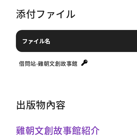
添付ファイル
ファイル名
借問站-雞朝文創故事館
出版物內容
雞朝文創故事館紹介