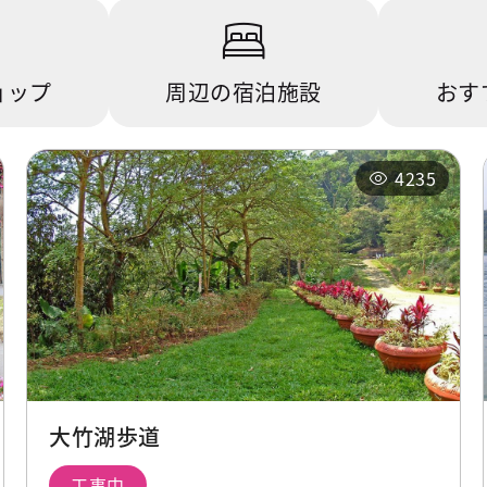
ョップ
周辺の宿泊施設
おす
4235
大竹湖歩道
工事中