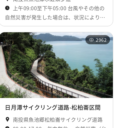
上午09:00至下午05:00 台風やその他の
自然災害が発生した場合は、状況により歩
道を封鎖することがあります。
2962
日月潭サイクリング道路-松柏崙区間
南投県魚池郷松柏崙サイクリング道路