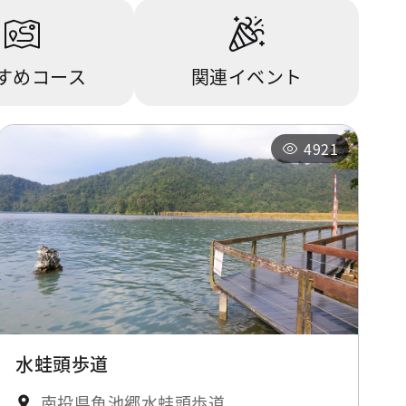
すめコース
関連イベント
4921
水蛙頭歩道
南投県魚池郷水蛙頭歩道