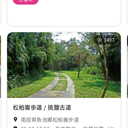
3497
松柏崙歩道 / 挑鹽古道
南投県魚池郷松柏崙步道