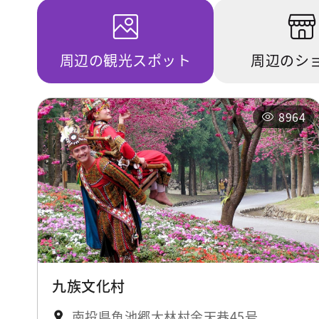
周辺の観光スポット
周辺のシ
8964
九族文化村
南投県魚池郷大林村金天巷45号