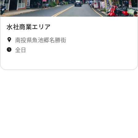
National Scenic Area
0.355
Administration
km
水社商業エリア
南投県魚池郷名勝街
National Scenic Area
0.356
全日
Administration
km
National Scenic Area
0.374
Administration
km
最終更新日：2026-01-02
Longfeng Temple
0.485 km
Longfeng Temple
0.497 km