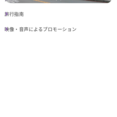
旅行指南
店舗情報
映像・音声によるプロモーション
基本情報
電話番号 :
+886-49-2856713
住所 :
南投県魚池郷水社村中山路163号1F
Email :
giant.d21103@msa.hinet.net