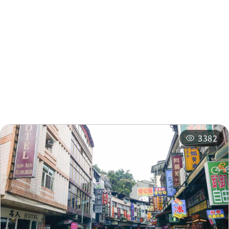
周辺情報
Fuli Hot Spring
0.247
Resort
km
周辺の観光スポット
周辺のショップ
Fuli Hot Spring
0.248
周辺の宿泊施設
おすすめコース
Resort
km
関連イベント
Fuli Hot Spring
0.256
Resort
km
3382
Fuli Hot Spring
0.256
Resort
km
National Scenic Area
0.355
Administration
km