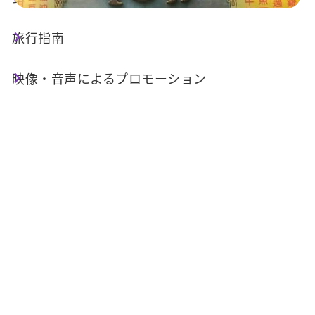
旅行指南
店舗情報
映像・音声によるプロモーション
基本情報
電話番号 :
+886-49-2855596
住所 :
南投県魚池郷中山路134号
関連施設