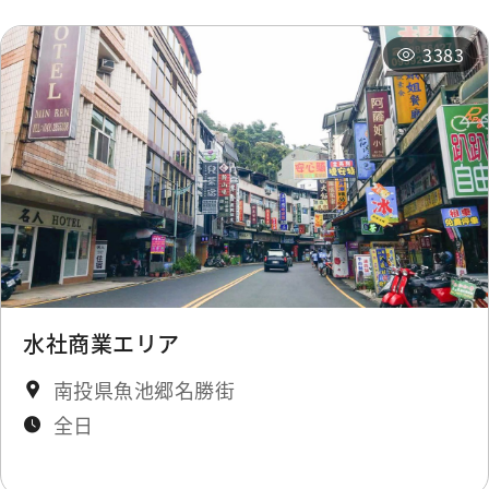
Administration
km
3383
National Scenic Area
0.302
Administration
km
Fuli Hot Spring
0.319
Resort
km
Fuli Hot Spring Resort
0.32 km
水社商業エリア
Fuli Hot Spring
0.327
南投県魚池郷名勝街
Resort
km
全日
Fuli Hot Spring
0.327