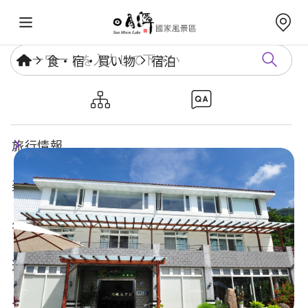
食・宿・買い物
宿泊
禅與松休閒養生會館
旅行情報
楽しいスポット
年度イベント
遊び方ガイド
食・宿・買い物