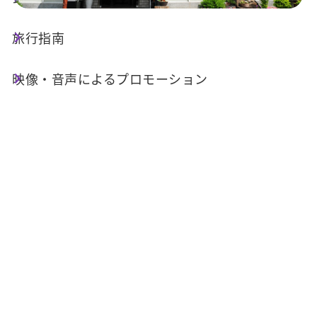
旅行指南
店舗情報
映像・音声によるプロモーション
電話番号 :
+886-49-2871277
住所 :
南投県水里郷頂崁村頂崁巷45-7号
関連施設
サービス施設