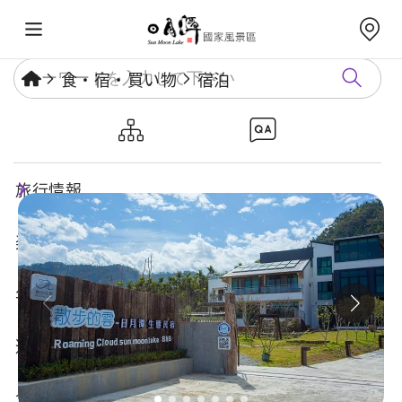
食・宿・買い物
宿泊
散歩的雲－日月潭生態民宿
旅行情報
楽しいスポット
年度イベント
遊び方ガイド
食・宿・買い物