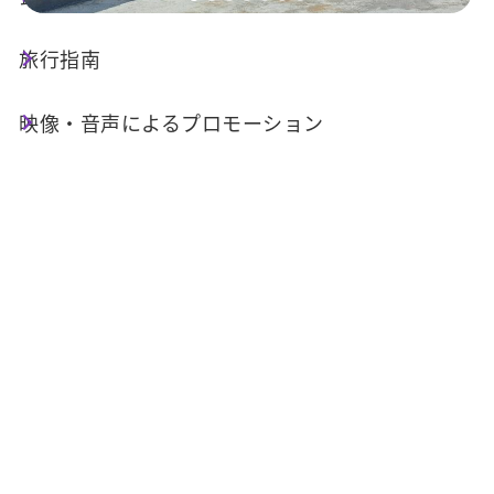
旅行指南
店舗情報
映像・音声によるプロモーション
電話番号 :
+886-905-889166
住所 :
南投県魚池郷頭社村平和巷1-66号
関連施設
サービス施設