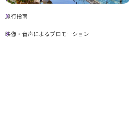
旅行指南
店舗情報
映像・音声によるプロモーション
旅館業登録番号 交觀宿字第1611號
電話番号 :
+886-49-2856788
住所 :
南投県魚池郷日月潭中正路23号
関連リンク :
公式ウェブサイト
FB