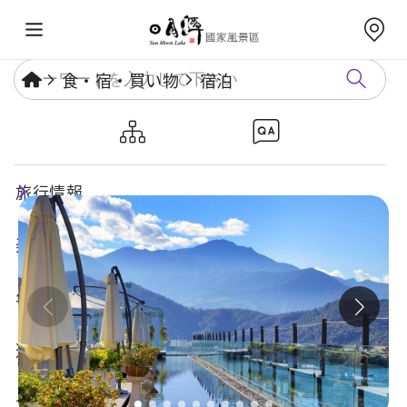
食・宿・買い物
宿泊
雲品温泉酒店
旅行情報
楽しいスポット
年度イベント
遊び方ガイド
食・宿・買い物