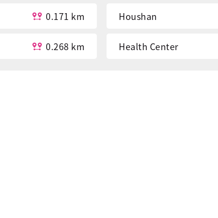
0.171 km
Houshan
0.268 km
Health Center
0.328 km
Yu juh Preschool
0.351 km
Fish Market