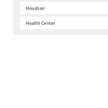
Houshan
Health Center
Fish Market
Yu juh Preschool