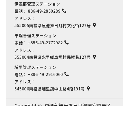
伊達邵管理ステーション
電話：
886-49-2850289
アドレス：
555005南投県魚池郷日月村文化街127号
車埕管理ステーション
電話：
+886-49-2772982
アドレス：
553004南投県水里鄉車埕村民権巷127号
埔里管理ステーション
電話：
+886-49-2916060
アドレス：
545006南投県埔里鎮中山路4段191号
Language
Copyright © 交通部観光署日月潭国家風景区
管理処 全著作権所有
プライバシーの保護について