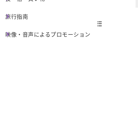
旅行指南
映像・音声によるプロモーション
全 4 件
2026-01-13
水沙連古道・水社大山歩道 一時閉鎖の
お知らせ