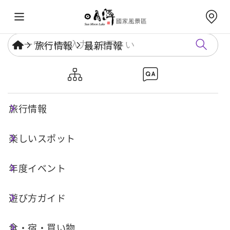
旅行情報
最新情報
日月潭三大スポーツイベント認
証
旅行情報
楽しいスポット
公開日：
2026-01-01
イベント速報
年度イベント
「日月潭三大スポーツイベント認証」
遊び方ガイド
➀ 当該年度内に日月潭エリアで日月潭周辺の
食・宿・買い物