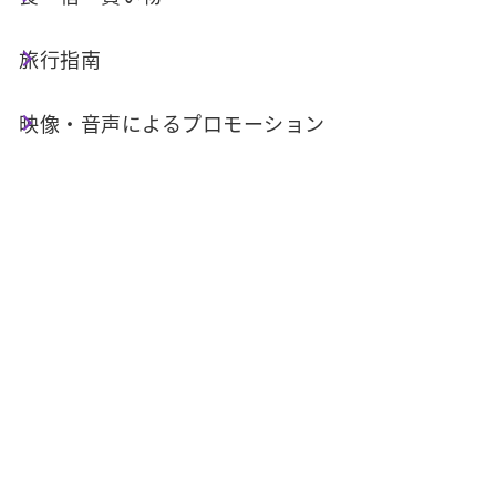
「ランニング」、「サイクリング」、
猫囒山
また
は
頭社後尖山
での「登山」、万人「遠泳」の4つ
旅行指南
のアクティビティから3つを選んで完了するだけ
です。
映像・音声によるプロモーション
➁ 完成した証明書またはアプリの運動経路トラ
ッキングなどの証拠資料を
認証システムにアップロードします
。
➂ 専門家による審査を経て承認された場合、認
証アイテムを1つ獲得できます！（木製トロフィ
ー＆日月潭制覇証明書）
⚠️ ご注意ください❗️
➊ トラッキングのスクリーンショットには完全
なルート、日付、運動時間、およびキロ数を含め
る必要があります。