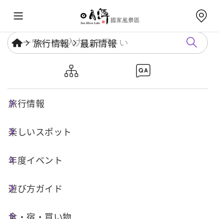
旅行情報
最新情報
台湾鉄路集集支線-集集駅から
車埕駅まで一時運行休止のお知
旅行情報
らせ
楽しいスポット
年度イベント
公開日：
2021-08-27
旅行の安全
遊び方ガイド
(台湾鉄路の公告の転送)
食・宿・買い物