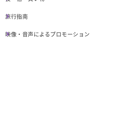
集集支線二号トンネルが破損したので、短期間で
すが、列車の運行を休止。
旅行指南
台湾鉄路の集集駅から車埕駅の間は2021年8月14
映像・音声によるプロモーション
日に台16号線公路そばの斜面が崩れたため、線
路に障害が発生。全力で修復を行なった結果、8
月20日には運行が復旧。しかしその後もトンネ
ルの状態を監視していたところ、8月26日早朝4
時にスタッフが2、3号トンネルの境の壁が変形
していることを発見。列車の安全な運行を確保す
るため、すぐに線路を封鎖し、安全検査を行ない
ました。これにより現在、集集駅から車埕駅の間
は運休となっています。
その後、台湾鉄路局は台湾世曦工程顧問公司およ