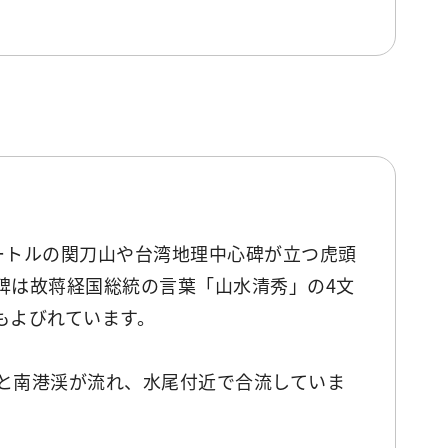
メートルの関刀山や台湾地理中心碑が立つ虎頭
碑は故蒋経国総統の言葉「山水清秀」の4文
もよびれています。
と南港渓が流れ、水尾付近で合流していま