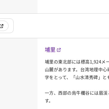
埔里
埔里の東北部には標高1,924
山麓があります。台湾地理中心
字をとって、「山水清秀碑」と
一方、西部の烏牛欄谷には眉渓
す。