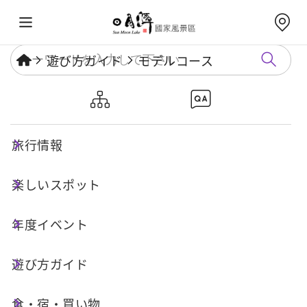
遊び方ガイド
モデルコース
日月潭の寺廟と自然歩道を巡る
シニア向け1日コース
旅行情報
楽しいスポット
一日ツアー
ロハスな旅行
年度イベント
コースの見どころ
遊び方ガイド
食・宿・買い物