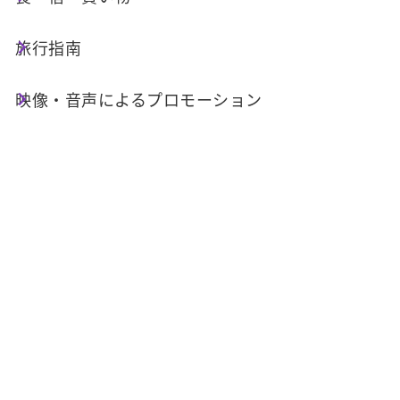
日月潭を訪れたら、有名な玄奘寺や文武廟だけで
なく、周辺にある大竹湖トレイルや松柏崙トレイ
旅行指南
ルもぜひ歩いてみてください。美しい湖と山の景
色を楽しみながら、宗教や歴史、自然が織りなす
映像・音声によるプロモーション
多彩な文化に触れることができます。
シニア世代も楽しめるポイント：
大竹湖歩道
長さたった200メートルの大竹湖自然歩道は日月
潭でもっとも短い遊歩道です。周遊道路下方の駐
車場そばから歩道に入ると、まもなく展望台に到
着し、その右側から湖畔に下る歩道がのびていま
す。歩道下の湖水からは音を立てて水が噴出して