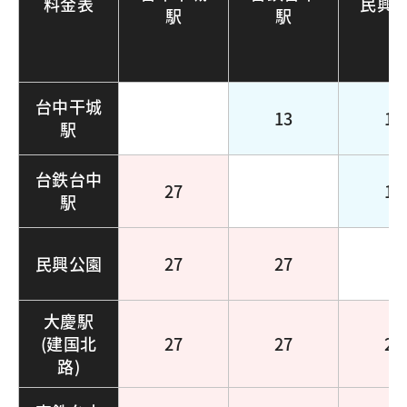
料金表
民興
駅
駅
台中干城
13
13
駅
台鉄台中
27
13
駅
民興公園
27
27
大慶駅
(建国北
27
27
27
路)