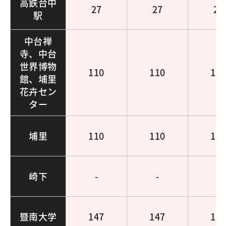
高鉄台中
27
27
27
駅
中台禅
寺、中台
世界博物
110
110
11
館、埔里
花卉セン
ター
埔里
110
110
11
崎下
-
-
-
暨南大学
147
147
14