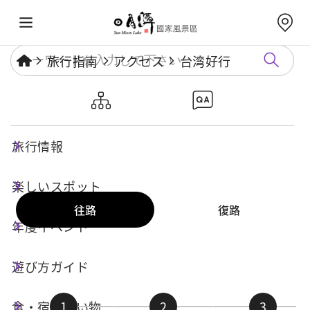
旅行指南
アクセス
台湾好行
6670C系統
旅行情報
リアルタイム運行状況
楽しいスポット
往路
復路
年度イベント
遊び方ガイド
食・宿・買い物
1
2
3