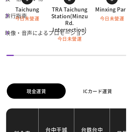
Taichung
TRA Taichung
Minxing Park
旅行指南
Station(Minzu
今日未營運
今日未營運
Rd.
Intersection)
映像・音声によるプロモーション
今日未營運
運賃表
現金運賃
ICカード運賃
台中干城
台鉄台中