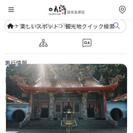
楽しいスポット
観光地クイック検索
三聖宮
旅行情報
楽しいスポット
年度イベント
遊び方ガイド
食・宿・買い物