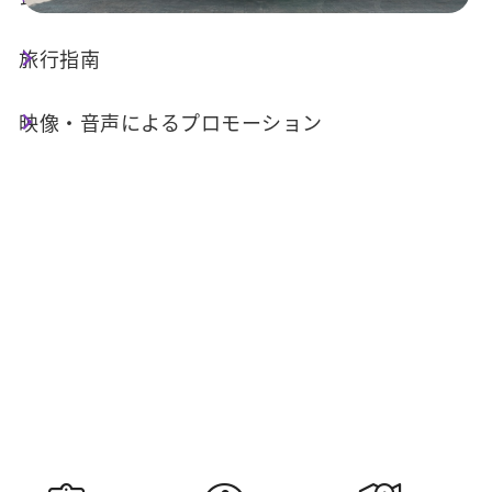
旅行指南
今日の天気
降水確率
23°C
70%
映像・音声によるプロモーション
空気質 (AQI)
紫外線指数
20 良い
明日の日の
明日の日の入
出
り
05:30
18:34
情報提供：交通部中央気象署