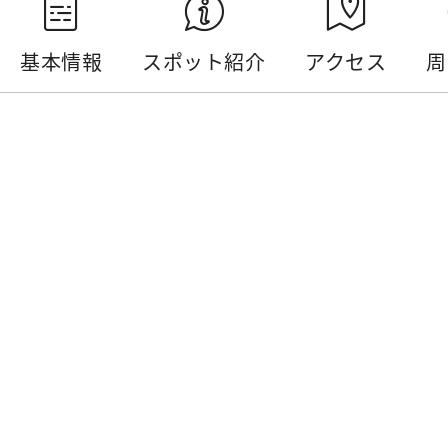
基本情報
スポット紹介
アクセス
周
基本情報
電話番号 :
+886-49-2861667
住所 :
南投県魚池郷頭社村平和巷46号
開放時間 :