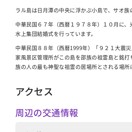
ラル島は日月潭の中央に浮かぶ小島で、サオ族
中華民国６７年（西暦１９７８年）１０月に、
水上集団結婚式を行っています。
中華民国８８年（西暦1999年）「９２１大震
家風景区管理所がこの島を邵族の祖霊島と銘打ち
族の人の最も神聖な祖霊の居場所とされる場所
アクセス
周辺の交通情報