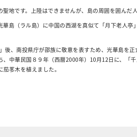
の聖地です。上陸はできませんが、島の周囲を囲んだ
光華島（ラル島）に中国の西湖を真似て「月下老人亭
災」後、南投県庁が邵族に敬意を表すため、光華島を正
、中華民国８９年（西暦2000年）10月12日に、「
に茄苳木を植えました。