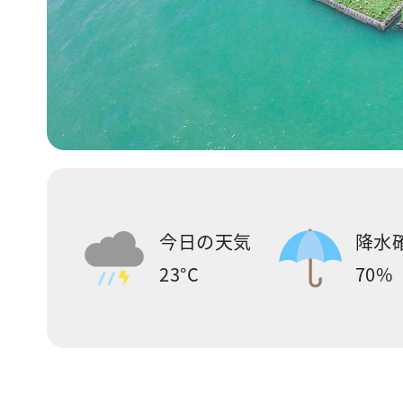
今日の天気
降水
23°C
70%