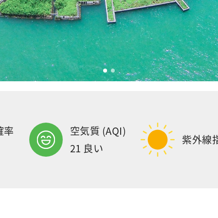
確率
空気質 (AQI)
紫外線
21 良い