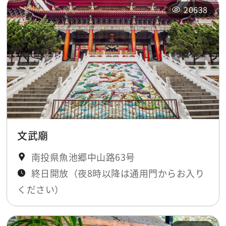
20638
文武廟
南投県魚池郷中山路63号
終日開放（夜8時以降は通用門からお入り
ください）