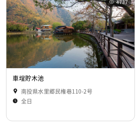
4737
車埕貯木池
南投県水里郷民権巷110-2号
全日