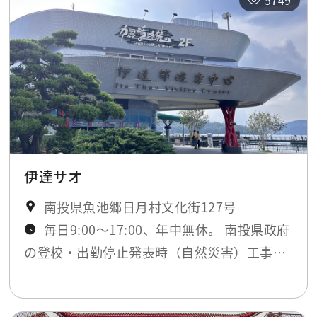
5749
伊達サオ
南投県魚池郷日月村文化街127号
毎日9:00～17:00、年中無休。 南投県政府
の登校・出勤停止発表時（自然災害）工事期
間のみ閉鎖。最新ニュースにてお知らせしま
す。