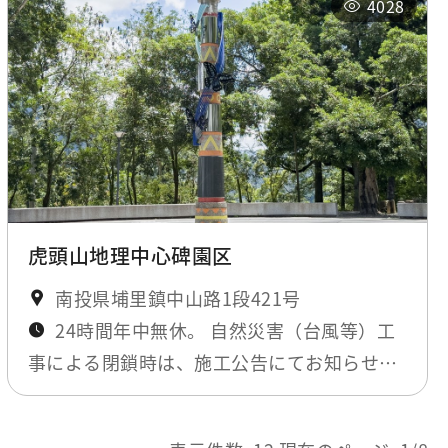
4028
虎頭山地理中心碑園区
南投県埔里鎮中山路1段421号
24時間年中無休。 自然災害（台風等）工
事による閉鎖時は、施工公告にてお知らせし
ます。