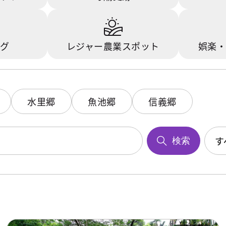
ング
レジャー農業スポット
娯楽・
水里郷
魚池郷
信義郷
す
検索