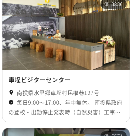
3836
車埕ビジターセンター
南投県水里郷車埕村民權巷127号
毎日9:00～17:00、年中無休。 南投県政府
の登校・出勤停止発表時（自然災害）工事期
間のみ閉鎖。最新ニュースにてお知らせしま
す。