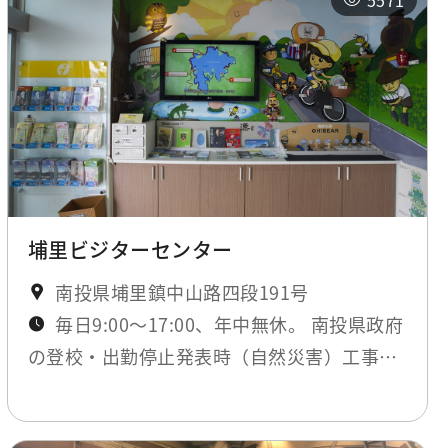
5571
埔里ビジターセンター
南投県埔里鎮中山路四段191号
毎日9:00～17:00、年中無休。 南投県政府
の登校・出勤停止発表時（自然災害）工事期
間のみ閉鎖。最新ニュースにてお知らせしま
す。