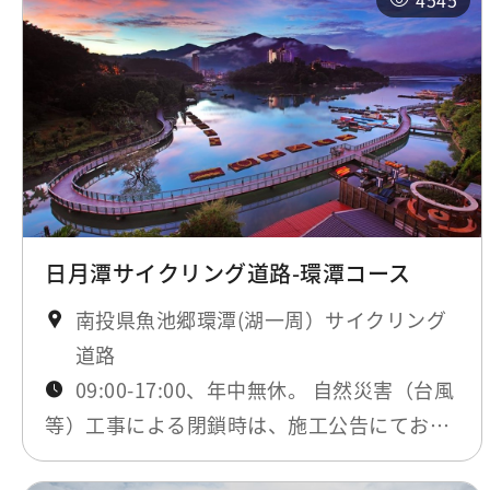
4545
日月潭サイクリング道路-環潭コース
南投県魚池郷環潭(湖一周）サイクリング
道路
09:00-17:00、年中無休。 自然災害（台風
等）工事による閉鎖時は、施工公告にてお知
らせします。