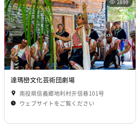
2899
達瑪巒文化芸術団劇場
南投県信義郷地利村开信巷101号
ウェブサイトをご覧ください