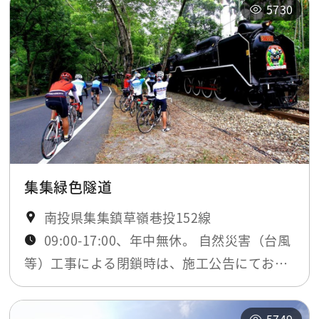
5730
集集緑色隧道
南投県集集鎮草嶺巷投152線
09:00-17:00、年中無休。 自然災害（台風
等）工事による閉鎖時は、施工公告にてお知
らせします。