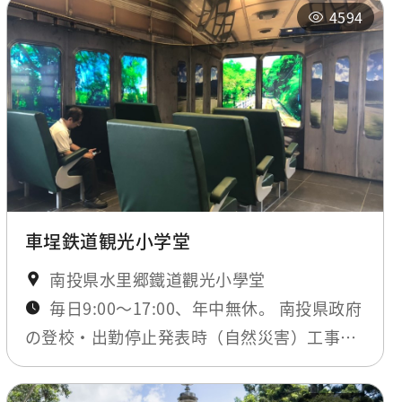
4594
車埕鉄道観光小学堂
南投県水里郷鐵道觀光小學堂
毎日9:00～17:00、年中無休。 南投県政府
の登校・出勤停止発表時（自然災害）工事期
間のみ閉鎖。最新ニュースにてお知らせしま
す。