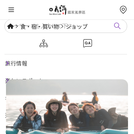
食・宿・買い物
ショップ
魚人立槳｜魚人立槳日月潭SUP
体験センター
旅行情報
楽しいスポット
年度イベント
遊び方ガイド
食・宿・買い物