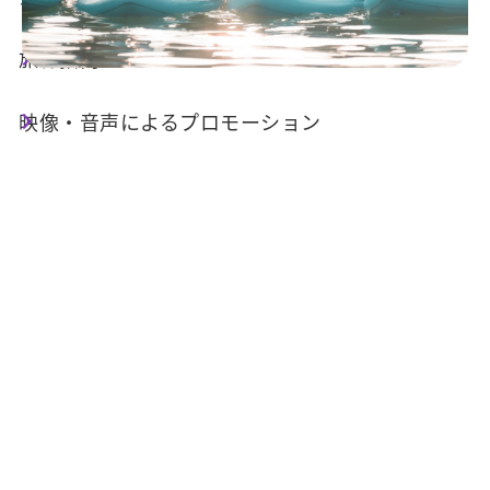
旅行指南
店舗情報
映像・音声によるプロモーション
基本情報
電話番号 :
+886-987-678494
住所 :
南投県魚池郷魚池街322巷9号
Email :