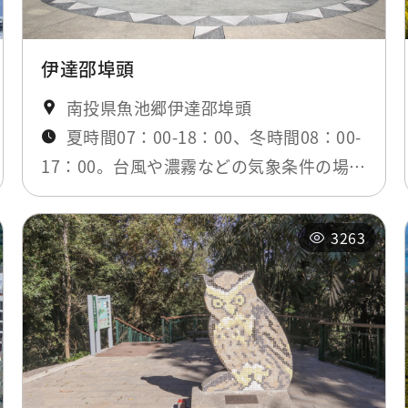
伊達邵埠頭
南投県魚池郷伊達邵埠頭
夏時間07：00-18：00、冬時間08：00-
17：00。台風や濃霧などの気象条件の場
合、桟橋は閉鎖されます。
3263