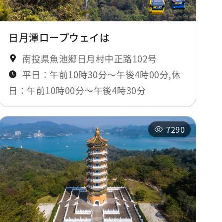
日月潭ロープウェイは
南投県魚池郷日月村中正路102号
平日：午前10時30分～午後4時00分,休
日：午前10時00分～午後4時30分
7290