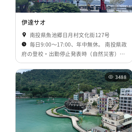
伊達サオ
南投県魚池郷日月村文化街127号
毎日9:00～17:00、年中無休。 南投県政
府の登校・出勤停止発表時（自然災害）工
事期間のみ閉鎖。最新ニュースにてお知ら
せします。
3488