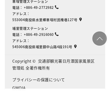
車埕管理ステーション
電話：
+886-49-2772982
アドレス：
553004南投県水里鄉車埕村民権巷127号
埔里管理ステーション
電話：
+886-49-2916060
アドレス：
545006南投県埔里鎮中山路4段191号
Copyright © 交通部観光署日月潭国家風景区
管理処 全著作権所有
Language
プライバシーの保護について
GWOIA
情報に関する安全政策