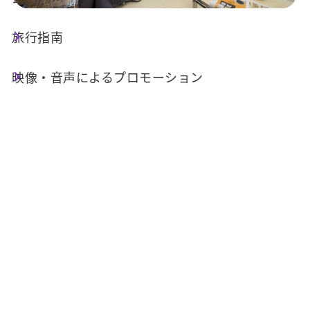
旅行指南
店舗情報
映像・音声によるプロモーション
電話番号 :
+886-49-2850589
住所 :
南投県魚池郷日月村徳化街32号
アクセス