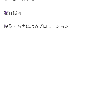
南投県魚池郷大林村金天巷70-1号
旅行指南
関連リンク :
映像・音声によるプロモーション
FB
関連施設
サービス施設
飲食施設
会議室・宴会場
駐車場
クレジットカード