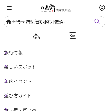
食・宿・買い物
宿泊
日月潭晶園休閒渡假村
旅行情報
店舗情報
楽しいスポット
年度イベント
電話番号 :
遊び方ガイド
+886-49-2898740
食・宿・買い物
住所 :