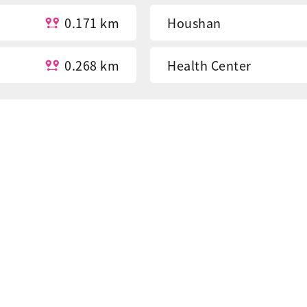
0.171 km
Houshan
0.268 km
Health Center
0.328 km
Yu juh Preschool
0.351 km
Fish Market