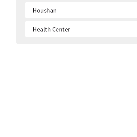
Houshan
Health Center
Fish Market
Yu juh Preschool